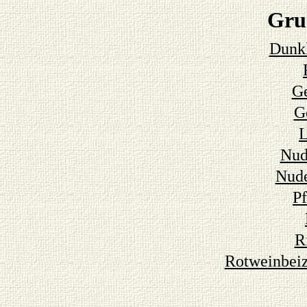
Gru
Dunkl
Ge
G
Nud
Nude
P
R
Rotweinbeiz